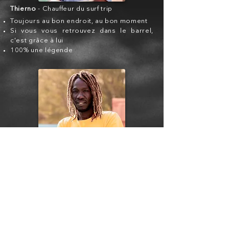
Thierno
- Chauffeur du surf trip
Toujours au bon endroit, au bon moment
Si vous vous retrouvez dans le barrel,
c'est grâce à lui
100% une légende
Adama
- Capitaine du bateau
Vous dépose directement au pic juste
avant le set
A refusé plusieurs offres des grandes
compagnies de croisière
Toujours prêt à aider