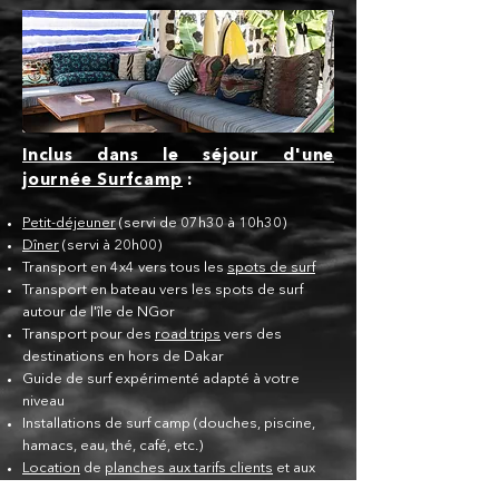
Inclus dans le séjour d'une
journée Surfcamp
:
Petit-déjeuner
(servi de 07h30 à 10h30)
Dîner
(servi à 20h00)
Transport en 4x4 vers tous les
spots de surf
Transport en bateau vers les spots de surf
autour de l'île de NGor
Transport pour des
road trips
vers des
destinations en hors de Dakar
Guide de surf expérimenté adapté à votre
niveau
Installations de surf camp (douches, p
iscine,
hamacs, eau, thé, café, etc.)
Location
de
planches aux tarifs clients
et aux
tarifs
des écoles de surf