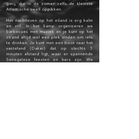
getij, die in de zomer zelfs de kleinste
Atlantische swell oppikken.
Het nachtleven op het eiland is erg kalm
en stil. In het kamp organiseren we
barbecues met muziek en je kunt op het
strand altijd wel een plek vinden om iets
te drinken. Je kunt met een boot naar het
vasteland (Dakar) dat op slechts 5
minuten afstand ligt, waar er spannende
Senegalese feesten en bars zijn. We
beloven dat je zult vinden wat je zoekt ...