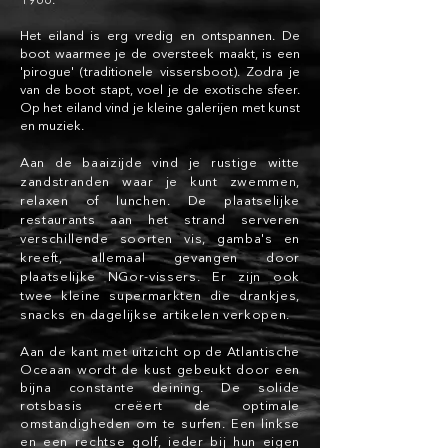
1966.
Het eiland is erg vredig en ontspannen. De
boot waarmee je de oversteek maakt, is een
'pirogue' (traditionele vissersboot). Zodra je
van de boot stapt, voel je de exotische sfeer.
Op het eiland vind je kleine galerijen met kunst
en muziek.
Aan de baaizijde vind je rustige witte
zandstranden waar je kunt zwemmen,
relaxen of lunchen. De plaatselijke
restaurants aan het strand serveren
verschillende soorten vis, gamba's en
kreeft, allemaal gevangen door
plaatselijke NGor-vissers. Er zijn ook
twee kleine supermarkten die drankjes,
snacks en dagelijkse artikelen verkopen.
Aan de kant met uitzicht op de Atlantische
Oceaan wordt de kust gebeukt door een
bijna constante deining. De solide
rotsbasis creëert de optimale
omstandigheden om te surfen. Een linkse
en een rechtse golf, ieder bij hun eigen