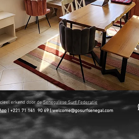
icieel erkend door de
Senegalese Surf Federatie
App
| +221 71 141 90 69 |
welcome@gosurfsenegal.com