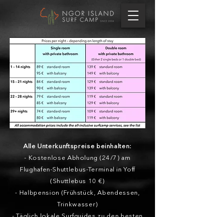
Alle Unterkunftspreise beinhalten:
- Kostenlose Abholung (24/7) am
Flughafen-Shuttlebus-Terminal in Yoff
(Shuttlebus 10 €)
- Halbpension (Frühstück, Abendessen,
Trinkwasser)
- Täglich lokale Surfguides zu den besten