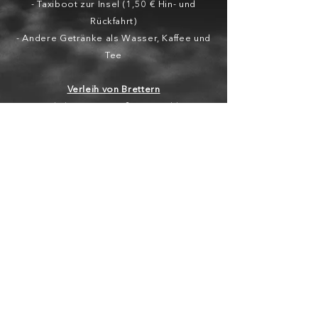
- Taxiboot zur Insel (1,50 € Hin- und
Rückfahrt)
- Andere Getränke als Wasser, Kaffee und
Tee
Verleih von Brettern
Wir haben eine
große Auswahl
an
Surfbrettern bekannter Marken in allen
Größen und Formen.
* Alle Preise verstehen sich pro Tag *
** Virtuelle Einzahlung = Reisepass oder
Personalausweis **
N'Gor Island Surfcamp | Seit 2004 | Offiziell lizensiert