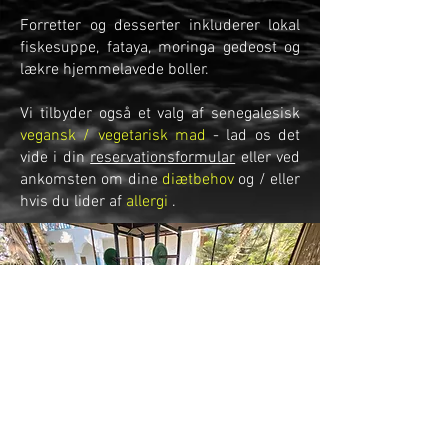
Forretter og desserter inkluderer lokal
fiskesuppe, fataya, moringa gedeost og
lækre hjemmelavede boller.
Vi tilbyder også et valg af senegalesisk
vegansk / vegetarisk mad
- lad os det
vide i din
reservationsformular
eller ved
ankomsten om dine
diætbehov
og / eller
hvis du lider af
allergi
.
N'Gor Island Surfcamp | Siden 2004 | Officielt medlem